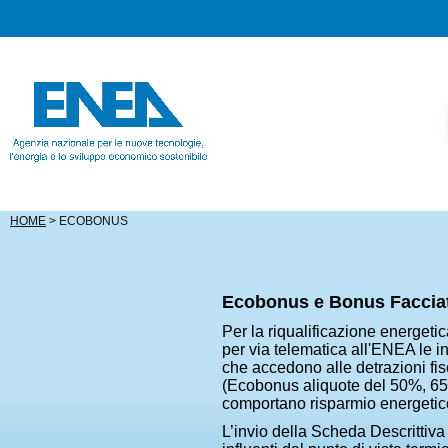
HOME
> ECOBONUS
Ecobonus e Bonus Faccia
Per la riqualificazione energetic
per via telematica all'ENEA le in
che accedono alle detrazioni fisca
(Ecobonus aliquote del 50%, 6
comportano risparmio energetico e
L’invio della Scheda Descrittiva 