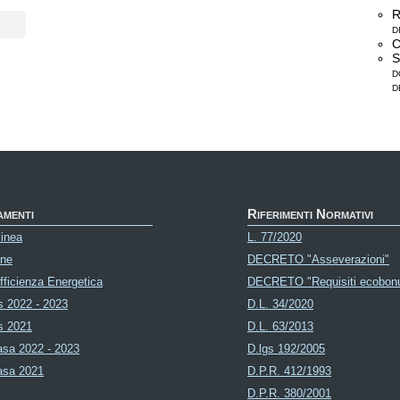
R
d
C
S
d
d
menti
Riferimenti Normativi
linea
L. 77/2020
ine
DECRETO "Asseverazioni"
fficienza Energetica
DECRETO "Requisiti ecobon
 2022 - 2023
D.L. 34/2020
s 2021
D.L. 63/2013
sa 2022 - 2023
D.lgs 192/2005
asa 2021
D.P.R. 412/1993
D.P.R. 380/2001