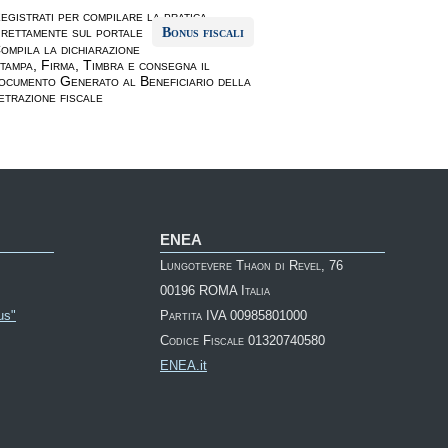
egistrati per compilare la pratica
irettamente sul portale
Bonus fiscali
ompila la dichiarazione
tampa, Firma, Timbra e consegna il
ocumento Generato al Beneficiario della
etrazione fiscale
ENEA
Lungotevere Thaon di Revel, 76
00196 ROMA Italia
us"
Partita IVA 00985801000
Codice Fiscale 01320740580
ENEA.it