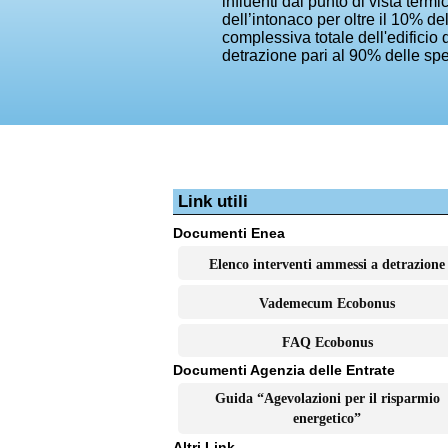
influenti dal punto di vista termi
dell’intonaco per oltre il 10% de
complessiva totale dell'edificio 
detrazione pari al 90% delle sp
Link utili
Documenti Enea
Elenco interventi ammessi a detrazione
Vademecum Ecobonus
FAQ Ecobonus
Documenti Agenzia delle Entrate
Guida “Agevolazioni per il risparmio
energetico”
Altri Link