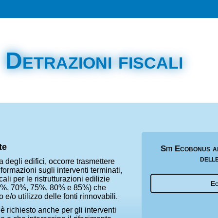
Detrazioni fiscali
te
Siti Ecobonus a
delle
a degli edifici, occorre trasmettere
formazioni sugli interventi terminati,
li per le ristrutturazioni edilizie
Ec
5%, 70%, 75%, 80% e 85%) che
/o utilizzo delle fonti rinnovabili.
è richiesto anche per gli interventi